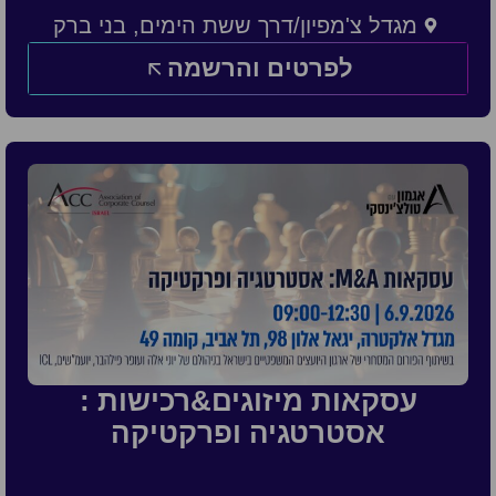
מגדל צ'מפיון/דרך ששת הימים, בני ברק
לפרטים והרשמה
עסקאות מיזוגים&רכישות :
אסטרטגיה ופרקטיקה