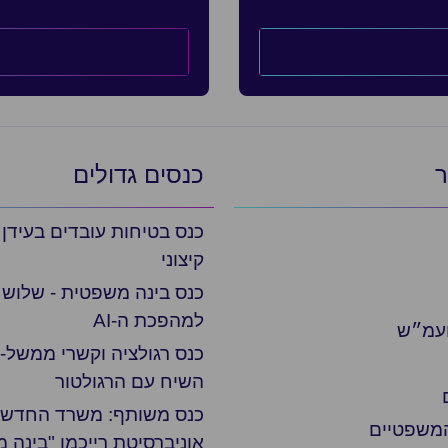
ר
כנסים גדולים
כנס בטיחות עובדים בעידן
קיצוני
כנס בינה משפטית - שלוש 
למהפכת ה-AI
ועמ״ש
כנס רגולציה וקשרי ממשל- 
השיח עם הרגולטור
כנס משותף: משרד החדשנו
המשפטיים
אוניברסיטת רייכמן "בינה 