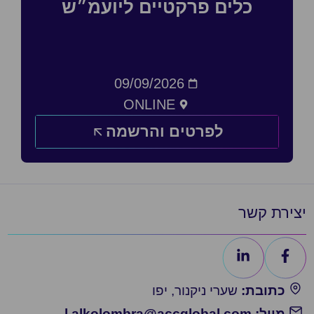
כלים פרקטיים ליועמ״ש
09/09/2026
ONLINE
לפרטים והרשמה
רת קשר
כתובת:
שערי ניקנור, יפו
מייל: l.alkolombra@accglobal.com