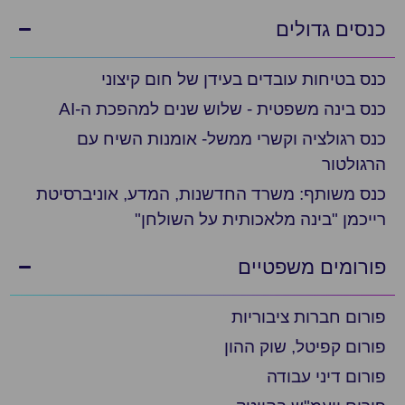
סים גדולים
ס בטיחות עובדים בעידן של חום קיצוני
ס בינה משפטית - שלוש שנים למהפכת ה-AI
ס רגולציה וקשרי ממשל- אומנות השיח עם
גולטור
ס משותף: משרד החדשנות, המדע, אוניברסיטת
יכמן "בינה מלאכותית על השולחן"
רומים משפטיים
רום חברות ציבוריות
רום קפיטל, שוק ההון
רום דיני עבודה