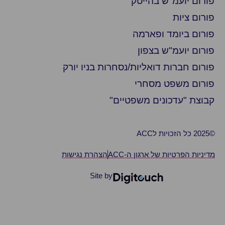
רום יועמ"ש בהייטק
רום ציות
רום ביומד ופארמה
רום יועמ"ש בצפון
רום חברות דואליות/נסחרות בניו יורק
רום משפט מסחרי
וצת "עדכונים משפטיים"
ניות הפרטיות של ארגון ה-ACC
הצהרת נגישות
Site by