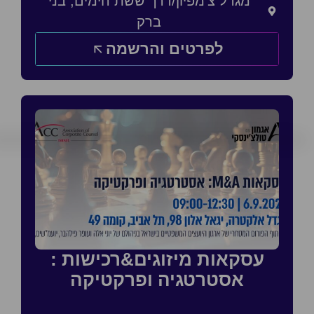
מגדל צ'מפיון/דרך ששת הימים, בני
ברק
לפרטים והרשמה
עסקאות מיזוגים&רכישות :
אסטרטגיה ופרקטיקה