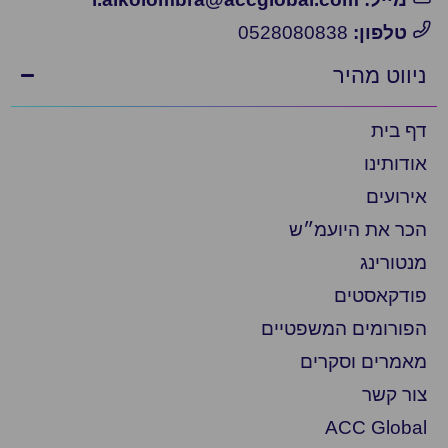
טלפון:
0528080838
ווט מהיר
 בית
ותינו
רועים
ר את היועמ״ש
טורינג
דקאסטים
ורומים המשפטיים
מרים וסקרים
ר קשר
ACC Glob