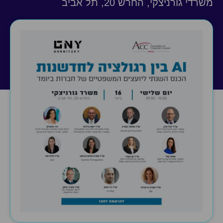
משרדי גורניצקי, החרש 20, תל אביב