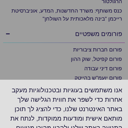
הרגולטור
כנס משותף: משרד החדשנות, המדע, אוניברסיטת
רייכמן "בינה מלאכותית על השולחן"
פורומים משפטיים
פורום חברות ציבוריות
פורום קפיטל, שוק ההון
פורום דיני עבודה
פורום יועמ"ש בהייטק
פורום ציות
אנו משתמשים בעוגיות ובטכנולוגיות מעקב
פורום ביומד ופארמה
אחרות כדי לשפר את חווית הגלישה שלך
פורום יועמ"ש בצפון
באתר האינטרנט שלנו, כדי להציג לך תוכן
פורום חברות דואליות/נסחרות בניו יורק
מותאם אישית ומודעות ממוקדות, לנתח את
פורום משפט מסחרי
התנועה באתר שלנו ולהבין מהיכן מגיעים