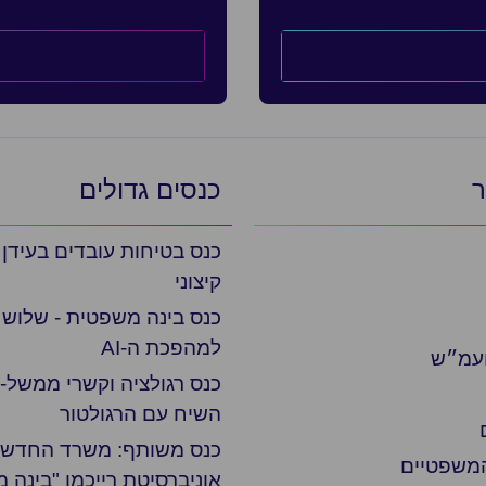
ר
כנסים גדולים
כנס בטיחות עובדים בעידן
קיצוני
כנס בינה משפטית - שלוש 
למהפכת ה-AI
ועמ״ש
כנס רגולציה וקשרי ממשל- 
השיח עם הרגולטור
כנס משותף: משרד החדשנו
המשפטיים
אוניברסיטת רייכמן "בינה 