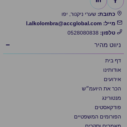
כתובת:
שערי ניקנור, יפו
מייל: l.alkolombra@accglobal.com
טלפון:
0528080838
ניווט מהיר
דף בית
אודותינו
אירועים
הכר את היועמ״ש
מנטורינג
פודקאסטים
הפורומים המשפטיים
מאמרים וסקרים