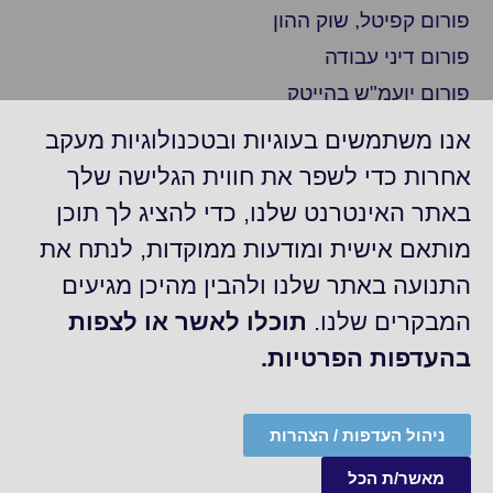
פורום קפיטל, שוק ההון
פורום דיני עבודה
פורום יועמ"ש בהייטק
פורום ציות
אנו משתמשים בעוגיות ובטכנולוגיות מעקב
פורום ביומד ופארמה
אחרות כדי לשפר את חווית הגלישה שלך
פורום יועמ"ש בצפון
באתר האינטרנט שלנו, כדי להציג לך תוכן
פורום חברות דואליות/נסחרות בניו יורק
מותאם אישית ומודעות ממוקדות, לנתח את
פורום משפט מסחרי
התנועה באתר שלנו ולהבין מהיכן מגיעים
קבוצת "עדכונים משפטיים"
המבקרים שלנו.
תוכלו לאשר או לצפות
בהעדפות הפרטיות.
©2025 כל הזכויות לACC
מדיניות הפרטיות של ארגון ה-ACC
הצהרת נגישות
ניהול העדפות / הצהרות
Site by
מאשר/ת הכל