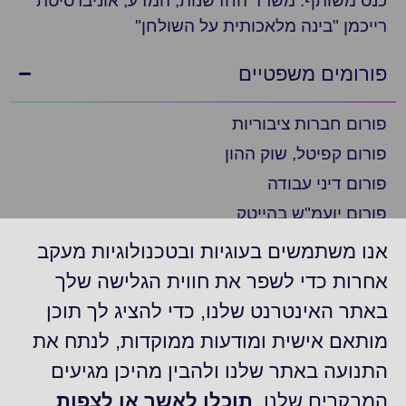
כנס משותף: משרד החדשנות, המדע, אוניברסיטת
רייכמן "בינה מלאכותית על השולחן"
פורומים משפטיים
פורום חברות ציבוריות
פורום קפיטל, שוק ההון
פורום דיני עבודה
פורום יועמ"ש בהייטק
פורום ציות
אנו משתמשים בעוגיות ובטכנולוגיות מעקב
פורום ביומד ופארמה
אחרות כדי לשפר את חווית הגלישה שלך
פורום יועמ"ש בצפון
באתר האינטרנט שלנו, כדי להציג לך תוכן
פורום חברות דואליות/נסחרות בניו יורק
מותאם אישית ומודעות ממוקדות, לנתח את
פורום משפט מסחרי
התנועה באתר שלנו ולהבין מהיכן מגיעים
קבוצת "עדכונים משפטיים"
המבקרים שלנו.
תוכלו לאשר או לצפות