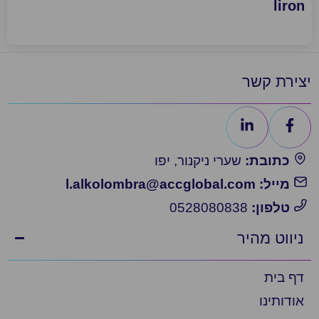
liro
ירת קשר
כתובת:
שערי ניקנור, יפו
מייל: l.alkolombra@accglobal.com
טלפון:
0528080838
יווט מהיר
ף בית
ודותינו