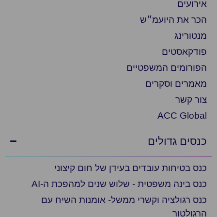
ירועים
כר את היועמ״ש
נטורינג
ודקאסטים
פורומים המשפטיים
אמרים וסקרים
ור קשר
ACC Globa
נסים גדולים
נס בטיחות עובדים בעידן של חום קיצוני
נס בינה משפטית - שלוש שנים למהפכת ה-AI
נס רגולציה וקשרי ממשל- אומנות השיח עם
רגולטור