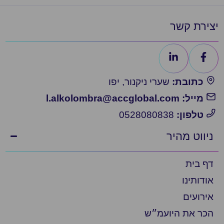
יצירת קשר
כתובת:
שערי ניקנור, יפו
מייל: l.alkolombra@accglobal.com
טלפון:
0528080838
ניווט מהיר
דף בית
אודותינו
אירועים
הכר את היועמ״ש