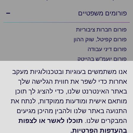
פורומים משפטיים
פורום חברות ציבוריות
פורום קפיטל, שוק ההון
פורום דיני עבודה
פורום יועמ"ש בהייטק
פורום ציות
אנו משתמשים בעוגיות ובטכנולוגיות מעקב
פורום ביומד ופארמה
אחרות כדי לשפר את חווית הגלישה שלך
פורום יועמ"ש בצפון
באתר האינטרנט שלנו, כדי להציג לך תוכן
פורום חברות דואליות/נסחרות בניו יורק
מותאם אישית ומודעות ממוקדות, לנתח את
פורום משפט מסחרי
התנועה באתר שלנו ולהבין מהיכן מגיעים
קבוצת "עדכונים משפטיים"
המבקרים שלנו.
תוכלו לאשר או לצפות
בהעדפות הפרטיות.