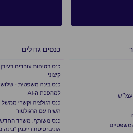
ר
כנסים גדולים
כנס בטיחות עובדים בעידן
קיצוני
כנס בינה משפטית - שלוש 
למהפכת ה-AI
ועמ״ש
כנס רגולציה וקשרי ממשל- 
השיח עם הרגולטור
כנס משותף: משרד החדשנו
המשפטיים
אוניברסיטת רייכמן "בינה 