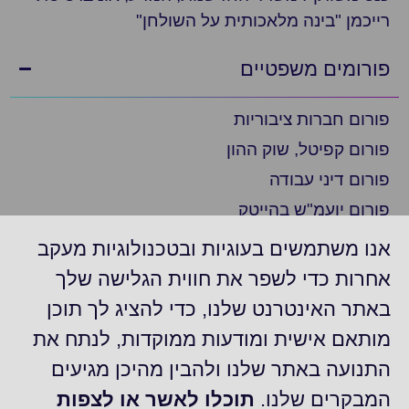
רייכמן "בינה מלאכותית על השולחן"
פורומים משפטיים
פורום חברות ציבוריות
פורום קפיטל, שוק ההון
פורום דיני עבודה
פורום יועמ"ש בהייטק
פורום ציות
אנו משתמשים בעוגיות ובטכנולוגיות מעקב
פורום ביומד ופארמה
אחרות כדי לשפר את חווית הגלישה שלך
פורום יועמ"ש בצפון
באתר האינטרנט שלנו, כדי להציג לך תוכן
פורום חברות דואליות/נסחרות בניו יורק
מותאם אישית ומודעות ממוקדות, לנתח את
פורום משפט מסחרי
התנועה באתר שלנו ולהבין מהיכן מגיעים
קבוצת "עדכונים משפטיים"
המבקרים שלנו.
תוכלו לאשר או לצפות