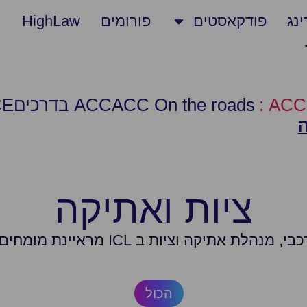
נג
פודקאסטים
פורומים
HighLaw
ACC On the roads
ACC בדרכים
CE
ה
ציות ואתיקה
אתיקה וציות ב ICL מראיינת מומחים מעולם הציות.
הכול