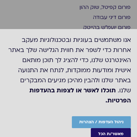
פורום קפיטל, שוק ההון
פורום דיני עבודה
פורום יועמ"ש בהייטק
פורום ציות
אנו משתמשים בעוגיות ובטכנולוגיות מעקב
פורום ביומד ופארמה
אחרות כדי לשפר את חווית הגלישה שלך באתר
פורום יועמ"ש בצפון
האינטרנט שלנו, כדי להציג לך תוכן מותאם
פורום חברות דואליות/נסחרות בניו יורק
אישית ומודעות ממוקדות, לנתח את התנועה
פורום משפט מסחרי
באתר שלנו ולהבין מהיכן מגיעים המבקרים
קבוצת "עדכונים משפטיים"
שלנו.
תוכלו לאשר או לצפות בהעדפות
הפרטיות.
©2025 כל הזכויות לACC
מדיניות הפרטיות של ארגון ה-ACC
הצהרת נגישות
ניהול העדפות / הצהרות
Site by
מאשר/ת הכל