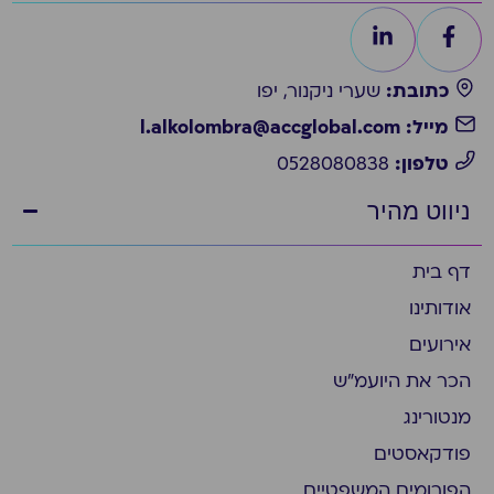
כתובת:
שערי ניקנור, יפו
מייל: l.alkolombra@accglobal.com
טלפון:
0528080838
ניווט מהיר
דף בית
אודותינו
אירועים
הכר את היועמ״ש
מנטורינג
פודקאסטים
הפורומים המשפטיים