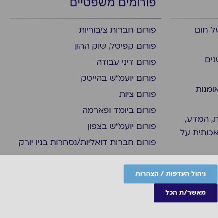
פורומים משפטיים
ל חום
פורום חברות ציבוריות
פורום קפיטל, שוק ההון
נים
פורום דיני עבודה
פורום יועמ"ש בהייטק
ומנות
פורום ציות
פורום ביומד ופארמה
, המדע,
פורום יועמ"ש בצפון
אכותית על
פורום חברות דואליות/נסחרות בניו יורק
פורום משפט מסחרי
קבוצת "עדכונים משפטיים"
ניהול העדפות / הצהרות
מאשר/ת הכל
Site by