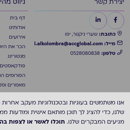
ניווט מהי
יצירת קשר
דף בית
אודותינו
כתובת:
שערי ניקנור, יפו
אירועים
מייל: l.alkolombra@accglobal.com
הכר את היו
טלפון:
0528080838
מנטורינג
פודקאסטים
הפורומים ה
מאמרים וסק
צור קשר
אנו משתמשים בעוגיות ובטכנולוגיות מעקב אחרות 
ACC Global
שלנו, כדי להציג לך תוכן מותאם אישית ומודעות ממ
מגיעים המבקרים שלנו.
תוכלו לאשר או לצפות בה
©2025 כל הזכויות לACC