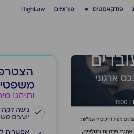
פודקאסטים
פורומים
HighLaw
הצטרפו
משפטיים 
ותיהנו מי
גישה לקהי
יועצים משפ
אפשרות לש