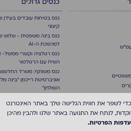
ר
כנסים גדולים
כנס בטיחות עובדים בעידן ש
קיצוני
כנס בינה משפטית - שלוש ש
למהפכת ה-AI
עמ״ש
כנס רגולציה וקשרי ממשל- א
השיח עם הרגולטור
כנס משותף: משרד החדשנות
משפטיים
אוניברסיטת רייכמן "בינה מל
רים
השולחן"
כדי לשפר את חווית הגלישה שלך באתר האינטרנט
וקדות, לנתח את התנועה באתר שלנו ולהבין מהיכן
עדפות הפרטיות.
מדיניות הפרטיות של ארגון ה-ACC
הצהרת נגישות