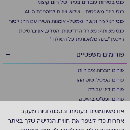
כנס בטיחות עובדים בעידן של חום קיצוני
כנס בינה משפטית - שלוש שנים למהפכת ה-AI
כנס רגולציה וקשרי ממשל- אומנות השיח עם הרגולטור
כנס משותף: משרד החדשנות, המדע, אוניברסיטת
רייכמן "בינה מלאכותית על השולחן"
פורומים משפטיים
פורום חברות ציבוריות
פורום קפיטל, שוק ההון
פורום דיני עבודה
פורום יועמ"ש בהייטק
פורום ציות
אנו משתמשים בעוגיות ובטכנולוגיות מעקב
פורום ביומד ופארמה
אחרות כדי לשפר את חווית הגלישה שלך באתר
פורום יועמ"ש בצפון