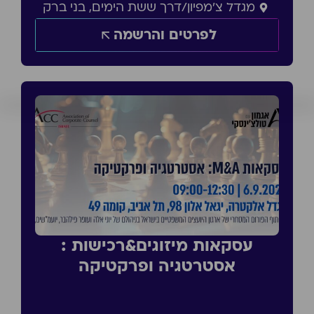
מגדל צ'מפיון/דרך ששת הימים, בני ברק
לפרטים והרשמה
עסקאות מיזוגים&רכישות :
אסטרטגיה ופרקטיקה