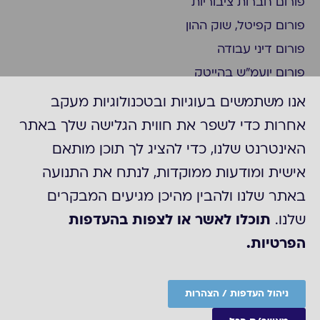
פורום חברות ציבוריות
פורום קפיטל, שוק ההון
פורום דיני עבודה
פורום יועמ"ש בהייטק
פורום ציות
אנו משתמשים בעוגיות ובטכנולוגיות מעקב
פורום ביומד ופארמה
אחרות כדי לשפר את חווית הגלישה שלך באתר
פורום יועמ"ש בצפון
האינטרנט שלנו, כדי להציג לך תוכן מותאם
פורום חברות דואליות/נסחרות בניו יורק
אישית ומודעות ממוקדות, לנתח את התנועה
פורום משפט מסחרי
באתר שלנו ולהבין מהיכן מגיעים המבקרים
קבוצת "עדכונים משפטיים"
שלנו.
תוכלו לאשר או לצפות בהעדפות
הפרטיות.
©2025 כל הזכויות לACC
מדיניות הפרטיות של ארגון ה-ACC
הצהרת נגישות
ניהול העדפות / הצהרות