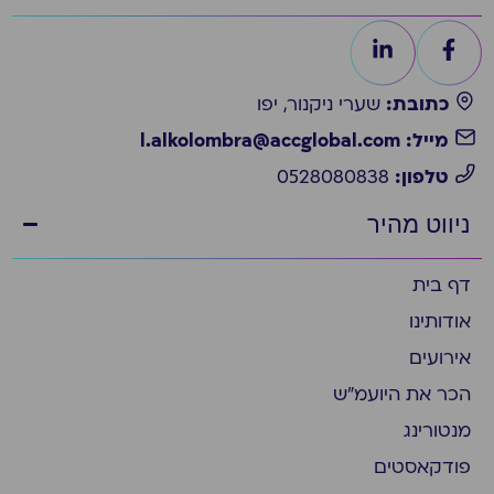
כתובת:
שערי ניקנור, יפו
מייל: l.alkolombra@accglobal.com
טלפון:
0528080838
ניווט מהיר
דף בית
אודותינו
אירועים
הכר את היועמ״ש
מנטורינג
פודקאסטים