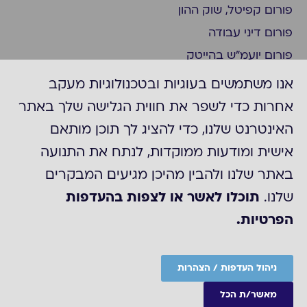
פורום קפיטל, שוק ההון
פורום דיני עבודה
פורום יועמ"ש בהייטק
פורום ציות
אנו משתמשים בעוגיות ובטכנולוגיות מעקב
פורום ביומד ופארמה
אחרות כדי לשפר את חווית הגלישה שלך באתר
פורום יועמ"ש בצפון
האינטרנט שלנו, כדי להציג לך תוכן מותאם
פורום חברות דואליות/נסחרות בניו יורק
אישית ומודעות ממוקדות, לנתח את התנועה
פורום משפט מסחרי
באתר שלנו ולהבין מהיכן מגיעים המבקרים
קבוצת "עדכונים משפטיים"
שלנו.
תוכלו לאשר או לצפות בהעדפות
הפרטיות.
©2025 כל הזכויות לACC
מדיניות הפרטיות של ארגון ה-ACC
הצהרת נגישות
ניהול העדפות / הצהרות
Site by
מאשר/ת הכל