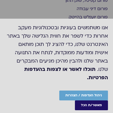
פורום קפיטל, שוק ההון
פורום דיני עבודה
פורום יועמ"ש בהייטק
פורום ציות
אנו משתמשים בעוגיות ובטכנולוגיות מעקב
פורום ביומד ופארמה
אחרות כדי לשפר את חווית הגלישה שלך באתר
פורום יועמ"ש בצפון
האינטרנט שלנו, כדי להציג לך תוכן מותאם
פורום חברות דואליות/נסחרות בניו יורק
אישית ומודעות ממוקדות, לנתח את התנועה
פורום משפט מסחרי
באתר שלנו ולהבין מהיכן מגיעים המבקרים
קבוצת "עדכונים משפטיים"
שלנו.
תוכלו לאשר או לצפות בהעדפות
הפרטיות.
©2025 כל הזכויות לACC
מדיניות הפרטיות של ארגון ה-ACC
הצהרת נגישות
ניהול העדפות / הצהרות
Site by
מאשר/ת הכל