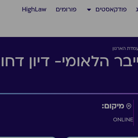
פודקאסטים
פורומים
HighLaw
עמדת הארגון
בר הלאומי- דיון דח
מיקום:
ONLINE