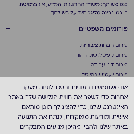
כנס משותף: משרד החדשנות, המדע, אוניברסיטת
רייכמן "בינה מלאכותית על השולחן"
פורומים משפטיים
פורום חברות ציבוריות
פורום קפיטל, שוק ההון
פורום דיני עבודה
פורום יועמ"ש בהייטק
פורום ציות
אנו משתמשים בעוגיות ובטכנולוגיות מעקב
פורום ביומד ופארמה
אחרות כדי לשפר את חווית הגלישה שלך באתר
פורום יועמ"ש בצפון
האינטרנט שלנו, כדי להציג לך תוכן מותאם
פורום חברות דואליות/נסחרות בניו יורק
אישית ומודעות ממוקדות, לנתח את התנועה
פורום משפט מסחרי
באתר שלנו ולהבין מהיכן מגיעים המבקרים
קבוצת "עדכונים משפטיים"