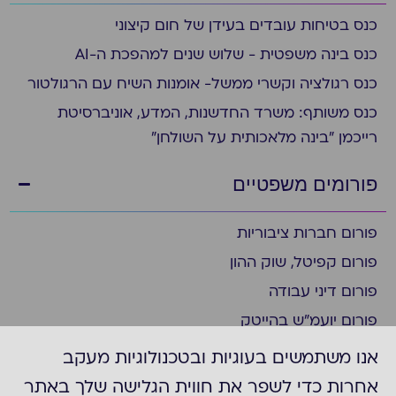
כנס בטיחות עובדים בעידן של חום קיצוני
כנס בינה משפטית - שלוש שנים למהפכת ה-AI
כנס רגולציה וקשרי ממשל- אומנות השיח עם הרגולטור
כנס משותף: משרד החדשנות, המדע, אוניברסיטת
רייכמן "בינה מלאכותית על השולחן"
פורומים משפטיים
פורום חברות ציבוריות
פורום קפיטל, שוק ההון
פורום דיני עבודה
פורום יועמ"ש בהייטק
פורום ציות
אנו משתמשים בעוגיות ובטכנולוגיות מעקב
פורום ביומד ופארמה
אחרות כדי לשפר את חווית הגלישה שלך באתר