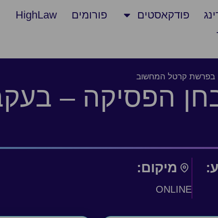
נג
פודקאסטים
פורומים
HighLaw
י בפרשת קרטל המחשוב
חן הפסיקה – בעקב
ע:
מיקום:
ONLINE