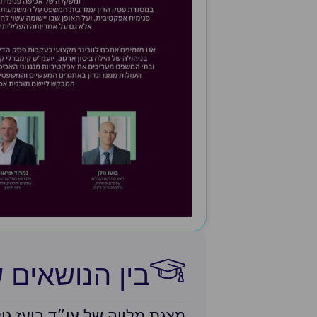
בין הנושאים 
מצגת מלווה של עו״ד בועז גו