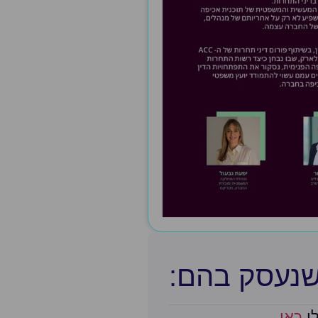
שנעסק בהם:​
לן
כאן