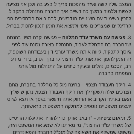
המצב שלה קשה ואיזה מהפכות צריך ל בצע בה ולכן אני מציעה
לצפות וללמוד במשך כחודשיים איך החברה מתנהלת במקביל
להכין רשימות עם השינויים הנדרשים, לבחור את התהליכים הכי
קרדינליים שמצריכים שינוי ולמצוא את הזמן הנכון להכות בברזל.
3.
פגישה עם משרד עו"ד המלווה
– פגישה יקרה מפז! בהנחה
שהחברה בה התחלת לעבוד, התנהלה בצורה נכונה עוד לפני
גיוסך לתפקיד, ליווה אותה משרד עורכי דין בעבודתה השוטפת,
זה הזמן להפוך את אותו עו"ד חיצוני לחברך הטוב, בידיו מידע
רב, הסכמים, נהלים ובעיקר טיפים על התנהלות מול גורמי
המפתח בחברה.
4 .היקף העבודה הצפוי – בחינה מול כל מחלקה בחברה, מהם
הצרכים שלה תשקף לך את היקף העבודה הצפוי, נתון שישליך
האם בעתיד הקרוב או הרחוק אתה תישאר בגפך או תצא לגיוס
יועצים משפטיים נוספים למחלקה המשפטית בראשותך.
5.
תיאום ציפיות –
"הבאנו אותך כדי להוריד את עלות הריטיינר
של משרד עו"ד החיצוני", מי מאיתנו לא שמע את המשפט הזה,
משפט שמשקף את השאיפה של מנכ"ל החברה והפאונדרים