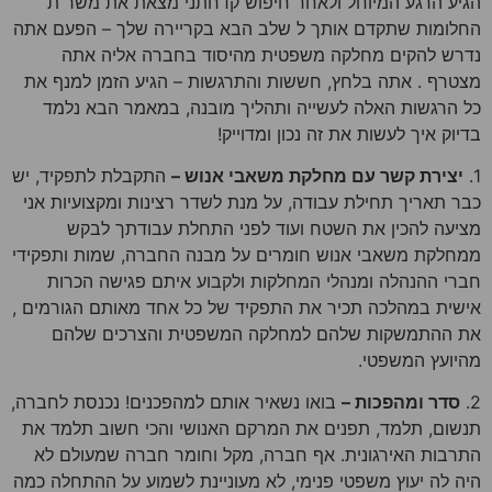
הגיע הרגע המיוחל ולאחר חיפוש קדחתני מצאת את משר ת
החלומות שתקדם אותך ל שלב הבא בקריירה שלך – הפעם אתה
נדרש להקים מחלקה משפטית מהיסוד בחברה אליה אתה
מצטרף . אתה בלחץ, חששות והתרגשות – הגיע הזמן למנף את
כל הרגשות האלה לעשייה ותהליך מובנה, במאמר הבא נלמד
בדיוק איך לעשות את זה נכון ומדוייק!
1.
יצירת קשר עם מחלקת משאבי אנוש –
התקבלת לתפקיד, יש
כבר תאריך תחילת עבודה, על מנת לשדר רצינות ומקצועיות אני
מציעה להכין את השטח ועוד לפני התחלת עבודתך לבקש
ממחלקת משאבי אנוש חומרים על מבנה החברה, שמות ותפקידי
חברי ההנהלה ומנהלי המחלקות ולקבוע איתם פגישה הכרות
אישית במהלכה תכיר את התפקיד של כל אחד מאותם הגורמים ,
את ההתמשקות שלהם למחלקה המשפטית והצרכים שלהם
מהיועץ המשפטי.
2.
סדר ומהפכות –
בואו נשאיר אותם למהפכנים! נכנסת לחברה,
תנשום, תלמד, תפנים את המרקם האנושי והכי חשוב תלמד את
התרבות האירגונית. אף חברה, מקל וחומר חברה שמעולם לא
היה לה יעוץ משפטי פנימי, לא מעוניינת לשמוע על ההתחלה כמה