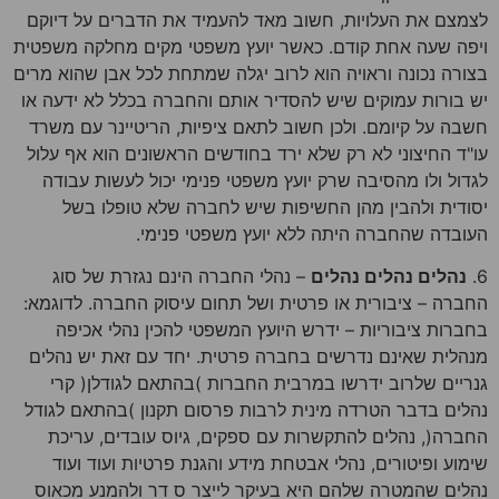
לצמצם את העלויות, חשוב מאד להעמיד את הדברים על דיוקם
ויפה שעה אחת קודם. כאשר יועץ משפטי מקים מחלקה משפטית
בצורה נכונה וראויה הוא לרוב יגלה שמתחת לכל אבן שהוא מרים
יש בורות עמוקים שיש להסדיר אותם והחברה בכלל לא ידעה או
חשבה על קיומם. ולכן חשוב לתאם ציפיות, הריטיינר עם משרד
עו"ד החיצוני לא רק שלא ירד בחודשים הראשונים הוא אף עלול
לגדול ולו מהסיבה שרק יועץ משפטי פנימי יכול לעשות עבודה
יסודית ולהבין מהן החשיפות שיש לחברה שלא טופלו בשל
העובדה שהחברה היתה ללא יועץ משפטי פנימי.
6.
נהלים נהלים נהלים
– נהלי החברה הינם נגזרת של סוג
החברה – ציבורית או פרטית ושל תחום עיסוק החברה. לדוגמא:
בחברות ציבוריות – ידרש היועץ המשפטי להכין נהלי אכיפה
מנהלית שאינם נדרשים בחברה פרטית. יחד עם זאת יש נהלים
גנריים שלרוב ידרשו במרבית החברות )בהתאם לגודלן( קרי
נהלים בדבר הטרדה מינית לרבות פרסום תקנון )בהתאם לגודל
החברה(, נהלים להתקשרות עם ספקים, גיוס עובדים, עריכת
שימוע ופיטורים, נהלי אבטחת מידע והגנת פרטיות ועוד ועוד
נהלים שהמטרה שלהם היא בעיקר לייצר ס דר ולהמנע מכאוס