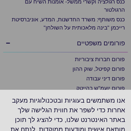
כנס רגולציה וקשרי ממשל- אומנות השיח עם
הרגולטור
כנס משותף: משרד החדשנות, המדע, אוניברסיטת
רייכמן "בינה מלאכותית על השולחן"
פורומים משפטיים
פורום חברות ציבוריות
פורום קפיטל, שוק ההון
פורום דיני עבודה
פורום יועמ"ש בהייטק
פורום ציות
אנו משתמשים בעוגיות ובטכנולוגיות מעקב
פורום ביומד ופארמה
אחרות כדי לשפר את חווית הגלישה שלך
פורום יועמ"ש בצפון
באתר האינטרנט שלנו, כדי להציג לך תוכן
פורום חברות דואליות/נסחרות בניו יורק
מותאם אישית ומודעות ממוקדות, לנתח את