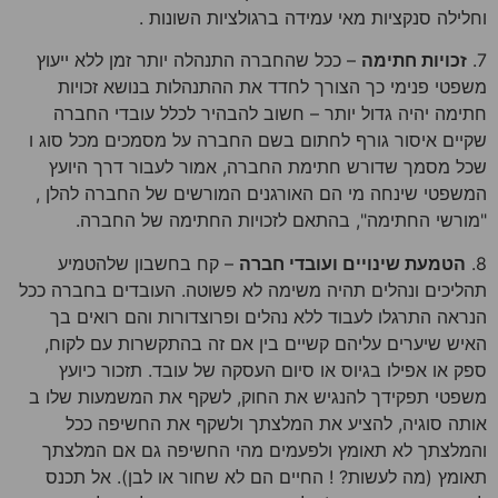
וחלילה סנקציות מאי עמידה ברגולציות השונות .
7.
זכויות חתימה
– ככל שהחברה התנהלה יותר זמן ללא ייעוץ
משפטי פנימי כך הצורך לחדד את ההתנהלות בנושא זכויות
חתימה יהיה גדול יותר – חשוב להבהיר לכלל עובדי החברה
שקיים איסור גורף לחתום בשם החברה על מסמכים מכל סוג ו
שכל מסמך שדורש חתימת החברה, אמור לעבור דרך היועץ
המשפטי שינחה מי הם האורגנים המורשים של החברה להלן ,
"מורשי החתימה", בהתאם לזכויות החתימה של החברה.
8.
הטמעת שינויים ועובדי חברה
– קח בחשבון שלהטמיע
תהליכים ונהלים תהיה משימה לא פשוטה. העובדים בחברה ככל
הנראה התרגלו לעבוד ללא נהלים ופרוצדורות והם רואים בך
האיש שיערים עליהם קשיים בין אם זה בהתקשרות עם לקוח,
ספק או אפילו בגיוס או סיום העסקה של עובד. תזכור כיועץ
משפטי תפקידך להנגיש את החוק, לשקף את המשמעות שלו ב
אותה סוגיה, להציע את המלצתך ולשקף את החשיפה ככל
והמלצתך לא תאומץ ולפעמים מהי החשיפה גם אם המלצתך
תאומץ (מה לעשות? ! החיים הם לא שחור או לבן). אל תכנס