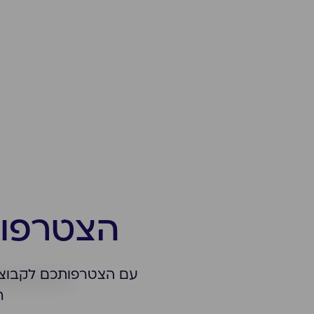
הצטרפו 
ח