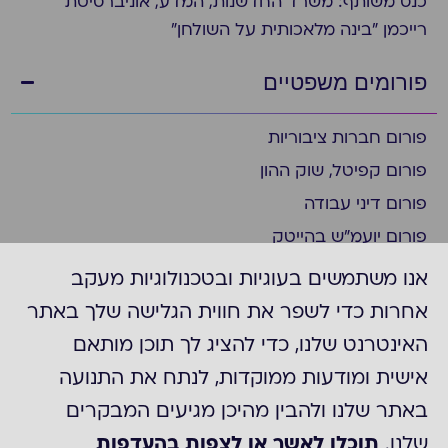
כנס משותף: משרד החדשנות, המדע, אוניברסיטת
רייכמן "בינה מלאכותית על השולחן"
פורומים משפטיים
פורום חברות ציבוריות
פורום קפיטל, שוק ההון
פורום דיני עבודה
פורום יועמ"ש בהייטק
פורום ציות
אנו משתמשים בעוגיות ובטכנולוגיות מעקב
פורום ביומד ופארמה
אחרות כדי לשפר את חווית הגלישה שלך באתר
פורום יועמ"ש בצפון
האינטרנט שלנו, כדי להציג לך תוכן מותאם
פורום חברות דואליות/נסחרות בניו יורק
אישית ומודעות ממוקדות, לנתח את התנועה
פורום משפט מסחרי
באתר שלנו ולהבין מהיכן מגיעים המבקרים
קבוצת "עדכונים משפטיים"
שלנו.
תוכלו לאשר או לצפות בהעדפות