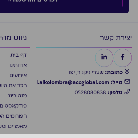
ניווט מהי
יצירת קשר
דף בית
אודותינו
כתובת:
שערי ניקנור, יפו
אירועים
מייל: l.alkolombra@accglobal.com
הכר את היו
טלפון:
0528080838
מנטורינג
פודקאסטים
הפורומים ה
מאמרים וסק
צור קשר