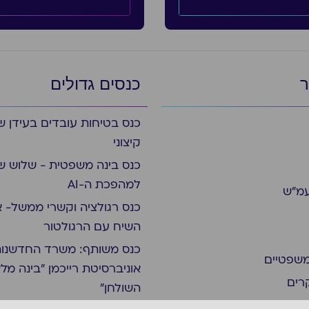
ר
כנסים גדולים
כנס בטיחות עובדים בעידן ש
קיצוני
כנס בינה משפטית - שלוש ש
למהפכת ה-AI
עמ״ש
כנס רגולציה וקשרי ממשל- א
השיח עם הרגולטור
כנס משותף: משרד החדשנות
משפטיים
אוניברסיטת רייכמן "בינה מל
רים
השולחן"