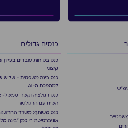
ר
כנסים גדולים
כנס בטיחות עובדים בעידן ש
קיצוני
כנס בינה משפטית - שלוש ש
למהפכת ה-AI
עמ״ש
כנס רגולציה וקשרי ממשל- א
השיח עם הרגולטור
כנס משותף: משרד החדשנות
משפטיים
אוניברסיטת רייכמן "בינה מל
רים